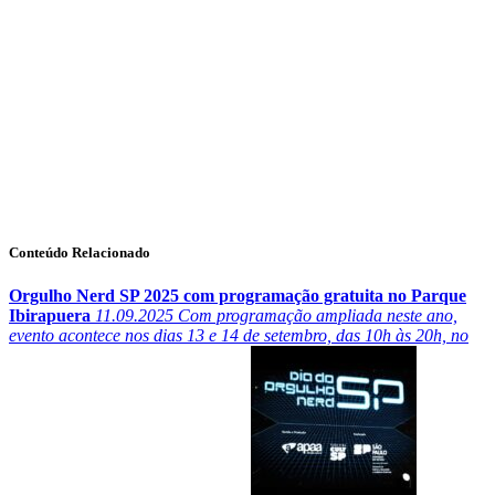
Conteúdo Relacionado
Orgulho Nerd SP 2025 com programação gratuita no Parque
Ibirapuera
11.09.2025
Com programação ampliada neste ano,
evento acontece nos dias 13 e 14 de setembro, das 10h às 20h, no