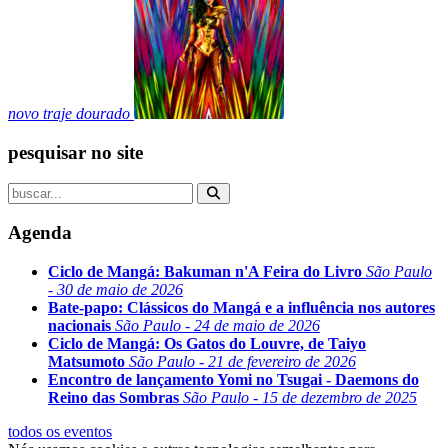
novo traje dourado
pesquisar no site
Agenda
Ciclo de Mangá: Bakuman n'A Feira do Livro
São Paulo
- 30 de maio de 2026
Bate-papo: Clássicos do Mangá e a influência nos autores
nacionais
São Paulo - 24 de maio de 2026
Ciclo de Mangá: Os Gatos do Louvre, de Taiyo
Matsumoto
São Paulo - 21 de fevereiro de 2026
Encontro de lançamento Yomi no Tsugai - Daemons do
Reino das Sombras
São Paulo - 15 de dezembro de 2025
todos os eventos