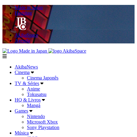
Made in Japan
Hashitag
AkibaSpace
Agenda
Powered By Made in Japan
AkibaSpace
menu
AkibaNews
Cinema
Cinema Japonês
TV & Séries
Anime
Tokusatsu
HQ & Livros
Mangá
Games
Nintendo
Microsoft Xbox
Sony Playstation
Música