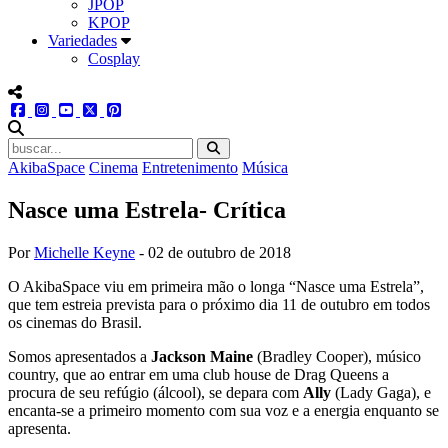
JPOP
KPOP
Variedades
Cosplay
menu redes social
facebook
instagram
youtube
twitter
pinterest
abrir busca no site
AkibaSpace
Cinema
Entretenimento
Música
Nasce uma Estrela- Crítica
Por
Michelle Keyne
-
02 de outubro de 2018
O AkibaSpace viu em primeira mão o longa “Nasce uma Estrela”,
que tem estreia prevista para o próximo dia 11 de outubro em todos
os cinemas do Brasil.
Somos apresentados a
Jackson Maine
(Bradley Cooper), músico
country, que ao entrar em uma club house de Drag Queens a
procura de seu refúgio (álcool), se depara com
Ally
(Lady Gaga), e
encanta-se a primeiro momento com sua voz e a energia enquanto se
apresenta.