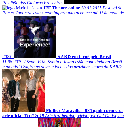
Pavilhão das Culturas Brasileiras
JFF Theater online
10.02.2025
Festival de
Filmes Japoneses via streaming gratuito acontece até 1º de maio de
2025.
KARD em turnê pelo Brasil
11.06.2019
J.Seph, B.M, Somin e Jiwoo estão com vinda ao Brasil
marcada! Confira as datas e locais dos próximos shows do KARD.
Mulher-Maravilha 1984 ganha primeira
arte oficial
05.06.2019
Arte traz heroína, vivida por Gal Gadot, em