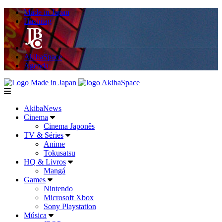
Made in Japan
Hashitag
AkibaSpace
Agenda
Powered By Made in Japan
AkibaSpace
menu
AkibaNews
Cinema
Cinema Japonês
TV & Séries
Anime
Tokusatsu
HQ & Livros
Mangá
Games
Nintendo
Microsoft Xbox
Sony Playstation
Música