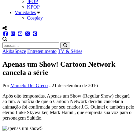
JPOP
KPOP
Variedades
Cosplay
menu redes social
facebook
instagram
youtube
twitter
pinterest
abrir busca no site
AkibaSpace
Entretenimento
TV & Séries
Apenas um Show! Cartoon Network
cancela a série
Por
Marcelo Del Greco
-
21 de setembro de 2016
Após oito temporadas, Apenas um Show (Regular Show) chegará
ao fim. A notícia de que o Cartoon Network decidiu cancelar a
animação foi confirmada por seu criador J.G. Quintel e também pelo
eterno Luke Skywalker, Mark Hamill, que empresta sua voz para o
personagem Saltitão.