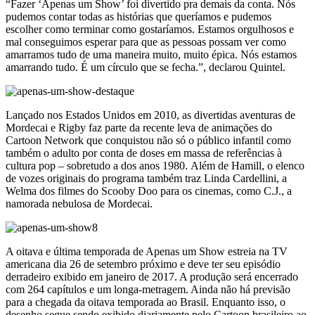
“Fazer ‘Apenas um Show’ foi divertido pra demais da conta. Nós
pudemos contar todas as histórias que queríamos e pudemos
escolher como terminar como gostaríamos. Estamos orgulhosos e
mal conseguimos esperar para que as pessoas possam ver como
amarramos tudo de uma maneira muito, muito épica. Nós estamos
amarrando tudo. É um círculo que se fecha.”, declarou Quintel.
Lançado nos Estados Unidos em 2010, as divertidas aventuras de
Mordecai e Rigby faz parte da recente leva de animações do
Cartoon Network que conquistou não só o público infantil como
também o adulto por conta de doses em massa de referências à
cultura pop – sobretudo a dos anos 1980. Além de Hamill, o elenco
de vozes originais do programa também traz Linda Cardellini, a
Welma dos filmes do Scooby Doo para os cinemas, como C.J., a
namorada nebulosa de Mordecai.
A oitava e última temporada de Apenas um Show estreia na TV
americana dia 26 de setembro próximo e deve ter seu episódio
derradeiro exibido em janeiro de 2017. A produção será encerrado
com 264 capítulos e um longa-metragem. Ainda não há previsão
para a chegada da oitava temporada ao Brasil. Enquanto isso, o
desenho segue sendo exibido diariamente pelo Cartoon brasileiro ao