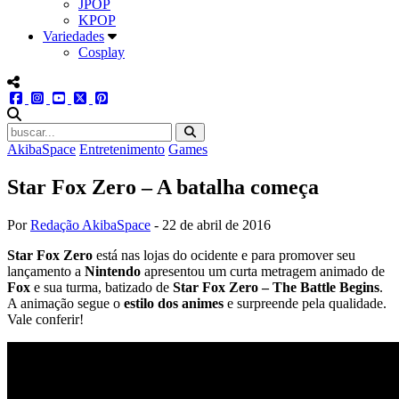
JPOP
KPOP
Variedades
Cosplay
menu redes social
facebook
instagram
youtube
twitter
pinterest
abrir busca no site
AkibaSpace
Entretenimento
Games
Star Fox Zero – A batalha começa
Por
Redação AkibaSpace
-
22 de abril de 2016
Star Fox Zero
está nas lojas do ocidente e para promover seu
lançamento a
Nintendo
apresentou um curta metragem animado de
Fox
e sua turma, batizado de
Star Fox Zero – The Battle Begins
.
A animação segue o
estilo dos animes
e surpreende pela qualidade.
Vale conferir!