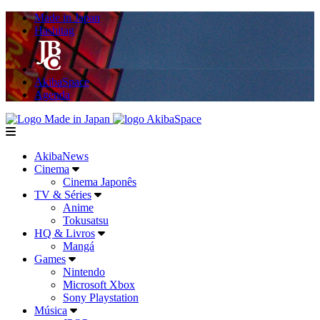
Made in Japan
Hashitag
AkibaSpace
Agenda
Powered By Made in Japan
AkibaSpace
menu
AkibaNews
Cinema
Cinema Japonês
TV & Séries
Anime
Tokusatsu
HQ & Livros
Mangá
Games
Nintendo
Microsoft Xbox
Sony Playstation
Música