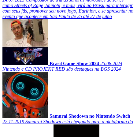
como Streets of Rage, Shinobi, e mais, virá ao Brasil para interagir
com seus fãs, promover seu novo jogo, Earthion, e se apresentar no
evento que acontece em São Paulo de 25 até 27 de julho
Brasil Game Show 2024
25.08.2024
Nintendo e CD PROJEKT RED são destaques na BGS 2024
Samurai Shodown no Nintendo Switch
22.11.2019
Samurai Shodown está chegando para a plataforma do