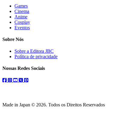
Games
Cinema
Anime
Cosplay
Eventos
Sobre Nós
Sobre a Editora JBC
Política de privacidade
Nossas Redes Sociais
facebook
instagram
youtube
twitter
pinterest
Made in Japan © 2026. Todos os Direitos Reservados