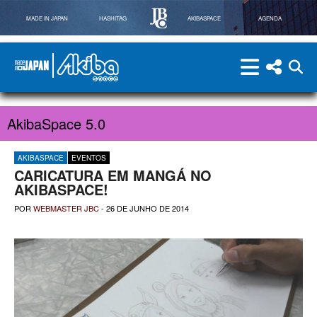
MADE IN JAPAN
HASHITAG
AKIBASPACE
AGENDA
menu
menu red
abri
Powered By Made in Japan
AkibaSpace
AkibaSpace 5.0
AKIBASPACE
EVENTOS
CARICATURA EM MANGÁ NO
AKIBASPACE!
POR
WEBMASTER JBC
-
26 DE JUNHO DE 2014