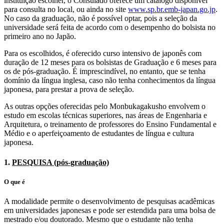
instituição escolher, o Consulado oferece um catálogo disponível
para consulta no local, ou ainda no site
www.sp.br.emb-japan.go.jp
.
No caso da graduação, não é possível optar, pois a seleção da
universidade será feita de acordo com o desempenho do bolsista no
primeiro ano no Japão.
Para os escolhidos, é oferecido curso intensivo de japonês com
duração de 12 meses para os bolsistas de Graduação e 6 meses para
os de pós-graduação. É imprescindível, no entanto, que se tenha
domínio da língua inglesa, caso não tenha conhecimentos da língua
japonesa, para prestar a prova de seleção.
As outras opções oferecidas pelo Monbukagakusho envolvem o
estudo em escolas técnicas superiores, nas áreas de Engenharia e
Arquitetura, o treinamento de professores do Ensino Fundamental e
Médio e o aperfeiçoamento de estudantes de língua e cultura
japonesa.
1.
PESQUISA (pós-graduação)
O que é
A modalidade permite o desenvolvimento de pesquisas acadêmicas
em universidades japonesas e pode ser estendida para uma bolsa de
mestrado e/ou doutorado. Mesmo que o estudante não tenha