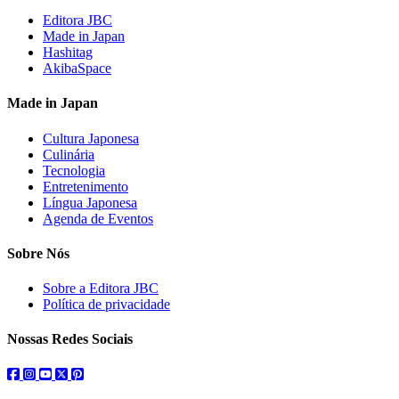
Editora JBC
Made in Japan
Hashitag
AkibaSpace
Made in Japan
Cultura Japonesa
Culinária
Tecnologia
Entretenimento
Língua Japonesa
Agenda de Eventos
Sobre Nós
Sobre a Editora JBC
Política de privacidade
Nossas Redes Sociais
facebook
instagram
youtube
twitter
pinterest