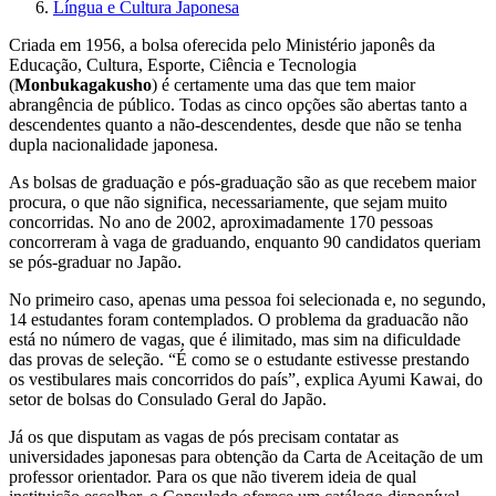
Língua e Cultura Japonesa
Criada em 1956, a bolsa oferecida pelo Ministério japonês da
Educação, Cultura, Esporte, Ciência e Tecnologia
(
Monbukagakusho
) é certamente uma das que tem maior
abrangência de público. Todas as cinco opções são abertas tanto a
descendentes quanto a não-descendentes, desde que não se tenha
dupla nacionalidade japonesa.
As bolsas de graduação e pós-graduação são as que recebem maior
procura, o que não significa, necessariamente, que sejam muito
concorridas. No ano de 2002, aproximadamente 170 pessoas
concorreram à vaga de graduando, enquanto 90 candidatos queriam
se pós-graduar no Japão.
No primeiro caso, apenas uma pessoa foi selecionada e, no segundo,
14 estudantes foram contemplados. O problema da graduacão não
está no número de vagas, que é ilimitado, mas sim na dificuldade
das provas de seleção. “É como se o estudante estivesse prestando
os vestibulares mais concorridos do país”, explica Ayumi Kawai, do
setor de bolsas do Consulado Geral do Japão.
Já os que disputam as vagas de pós precisam contatar as
universidades japonesas para obtenção da Carta de Aceitação de um
professor orientador. Para os que não tiverem ideia de qual