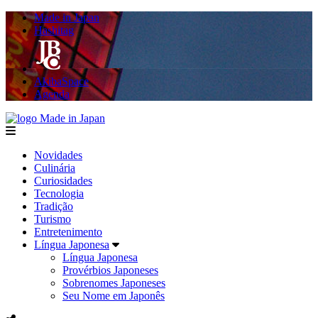
Made in Japan
Hashitag
AkibaSpace
Agenda
Made in Japan
menu
Novidades
Culinária
Curiosidades
Tecnologia
Tradição
Turismo
Entretenimento
Língua Japonesa
Língua Japonesa
Provérbios Japoneses
Sobrenomes Japoneses
Seu Nome em Japonês