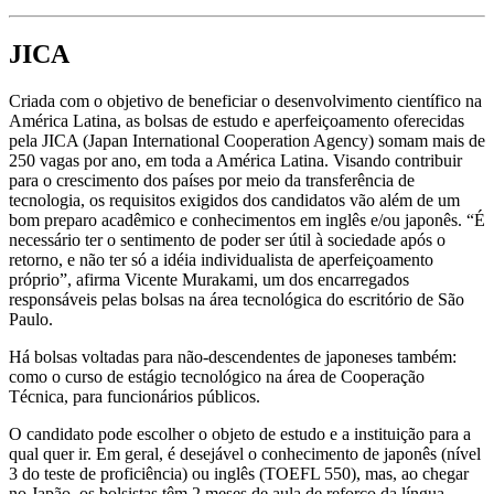
JICA
Criada com o objetivo de beneficiar o desenvolvimento científico na
América Latina, as bolsas de estudo e aperfeiçoamento oferecidas
pela JICA (Japan International Cooperation Agency) somam mais de
250 vagas por ano, em toda a América Latina. Visando contribuir
para o crescimento dos países por meio da transferência de
tecnologia, os requisitos exigidos dos candidatos vão além de um
bom preparo acadêmico e conhecimentos em inglês e/ou japonês. “É
necessário ter o sentimento de poder ser útil à sociedade após o
retorno, e não ter só a idéia individualista de aperfeiçoamento
próprio”, afirma Vicente Murakami, um dos encarregados
responsáveis pelas bolsas na área tecnológica do escritório de São
Paulo.
Há bolsas voltadas para não-descendentes de japoneses também:
como o curso de estágio tecnológico na área de Cooperação
Técnica, para funcionários públicos.
O candidato pode escolher o objeto de estudo e a instituição para a
qual quer ir. Em geral, é desejável o conhecimento de japonês (nível
3 do teste de proficiência) ou inglês (TOEFL 550), mas, ao chegar
no Japão, os bolsistas têm 2 meses de aula de reforço da língua