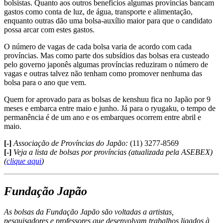
bolsistas. Quanto aos outros benefícios algumas províncias bancam
gastos como conta de luz, de água, transporte e alimentação,
enquanto outras dão uma bolsa-auxílio maior para que o candidato
possa arcar com estes gastos.
O número de vagas de cada bolsa varia de acordo com cada
províncias. Mas como parte dos subsídios das bolsas era custeado
pelo governo japonês algumas províncias reduziram o número de
vagas e outras talvez não tenham como promover nenhuma das
bolsa para o ano que vem.
Quem for aprovado para as bolsas de kenshuu fica no Japão por 9
meses e embarca entre maio e junho. Já para o ryugaku, o tempo de
permanência é de um ano e os embarques ocorrem entre abril e
maio.
[-]
Associação de Províncias do Japão:
(11) 3277-8569
[-]
Veja a lista de bolsas por províncias (atualizada pela ASEBEX)
(
clique aqui
)
Fundação Japão
As bolsas da Fundação Japão são voltadas a artistas,
pesquisadores e professores que desenvolvam trabalhos ligados à