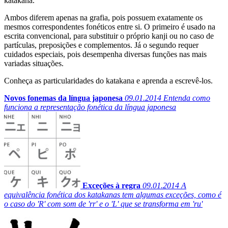
katakana.
Ambos diferem apenas na grafia, pois possuem exatamente os
mesmos correspondentes fonéticos entre si. O primeiro é usado na
escrita convencional, para substituir o próprio kanji ou no caso de
partículas, preposições e complementos. Já o segundo requer
cuidados especiais, pois desempenha diversas funções nas mais
variadas situações.
Conheça as particularidades do katakana e aprenda a escrevê-los.
Novos fonemas da língua japonesa
09.01.2014
Entenda como
funciona a representação fonética da língua japonesa
Exceções à regra
09.01.2014
A
equivalência fonética dos katakanas tem algumas exceções, como é
o caso do 'R' com som de 'rr' e o 'L' que se transforma em 'ru'