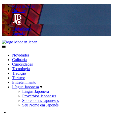
Made in Japan
Hashitag
AkibaSpace
Agenda
Made in Japan
menu
Novidades
Culinária
Curiosidades
Tecnologia
Tradição
Turismo
Entretenimento
Língua Japonesa
Língua Japonesa
Provérbios Japoneses
Sobrenomes Japoneses
Seu Nome em Japonês