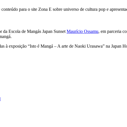
e conteúdo para o site Zona E sobre universo de cultura pop e apresenta
or da Escola de Mangás Japan Sunset
Maurício Ossamu
, em parceria c
mangá.
das à exposição “Isto é Mangá – A arte de Naoki Urasawa” na Japan Hou
l