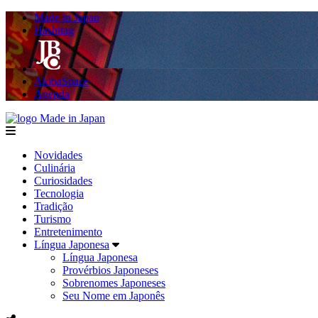
Made in Japan
Hashitag
AkibaSpace
Agenda
Made in Japan
menu
Novidades
Culinária
Curiosidades
Tecnologia
Tradição
Turismo
Entretenimento
Língua Japonesa
Língua Japonesa
Provérbios Japoneses
Sobrenomes Japoneses
Seu Nome em Japonês