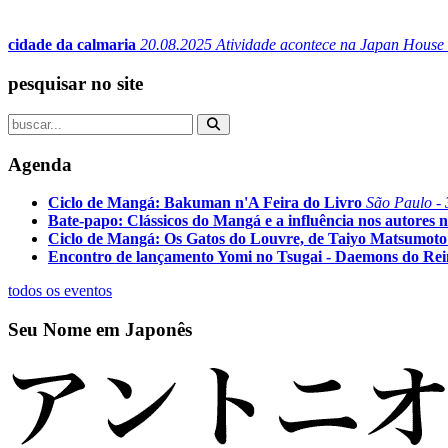
cidade da calmaria
20.08.2025
Atividade acontece na Japan House 
pesquisar no site
Agenda
Ciclo de Mangá: Bakuman n'A Feira do Livro
São Paulo - 
Bate-papo: Clássicos do Mangá e a influência nos autores n
Ciclo de Mangá: Os Gatos do Louvre, de Taiyo Matsumoto
Encontro de lançamento Yomi no Tsugai - Daemons do Re
todos os eventos
Seu Nome em Japonês