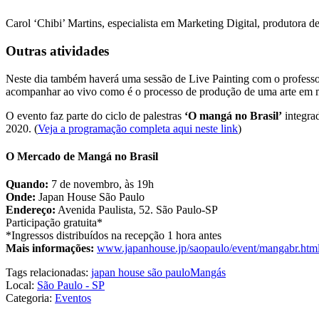
Carol ‘Chibi’ Martins, especialista em Marketing Digital, produtora d
Outras atividades
Neste dia também haverá uma sessão de Live Painting com o profess
acompanhar ao vivo como é o processo de produção de uma arte em 
O evento faz parte do ciclo de palestras
‘O mangá no Brasil’
integra
2020. (
Veja a programação completa aqui neste link
)
O Mercado de Mangá no Brasil
Quando:
7 de novembro, às 19h
Onde:
Japan House São Paulo
Endereço:
Avenida Paulista, 52. São Paulo-SP
Participação gratuita*
*Ingressos distribuídos na recepção 1 hora antes
Mais informações:
www.japanhouse.jp/saopaulo/event/mangabr.htm
Tags relacionadas:
japan house são paulo
Mangás
Local:
São Paulo - SP
Categoria:
Eventos