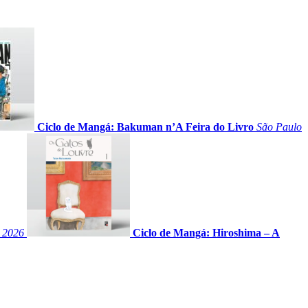
Ciclo de Mangá: Bakuman n’A Feira do Livro
São Paulo
e 2026
Ciclo de Mangá: Hiroshima – A