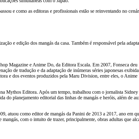
blicações simultâneas com o Japão.
assou e como as editoras e profissionais estão se reinventando no cenári
ização e edição dos mangás da casa. Também é responsável pela adaptaçã
Shop Magazine e Anime Do, da Editora Escala. Em 2007, Fonseca deu iní
enação de tradução e da adaptação de inúmeras séries japonesas exibida
ra e dos eventos produzidos pela Maru Division, entre eles, o Anime 
ente na Mythos Editora. Após um tempo, trabalhou com o jornalista Sidn
da do planejamento editorial das linhas de mangás e heróis, além de au
9, atuou como editor de mangás da Panini de 2013 a 2017, ano em que
 mangás, com o intuito de trazer, principalmente, obras adultas que a