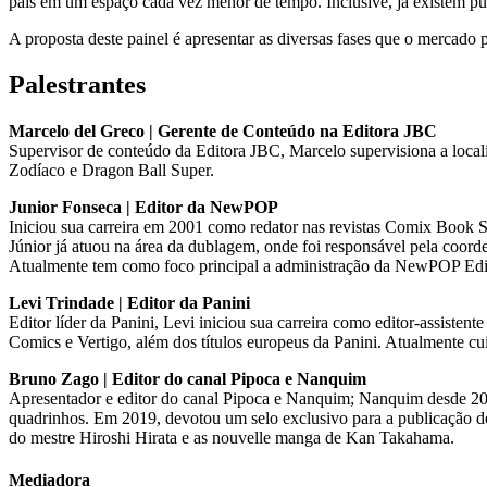
país em um espaço cada vez menor de tempo. Inclusive, já existem pu
A proposta deste painel é apresentar as diversas fases que o mercado p
Palestrantes
Marcelo del Greco | Gerente de Conteúdo na Editora JBC
Supervisor de conteúdo da Editora JBC, Marcelo supervisiona a local
Zodíaco e Dragon Ball Super.
Junior Fonseca | Editor da NewPOP
Iniciou sua carreira em 2001 como redator nas revistas Comix Book 
Júnior já atuou na área da dublagem, onde foi responsável pela coord
Atualmente tem como foco principal a administração da NewPOP Edito
Levi Trindade | Editor da Panini
Editor líder da Panini, Levi iniciou sua carreira como editor-assist
Comics e Vertigo, além dos títulos europeus da Panini. Atualmente cui
Bruno Zago | Editor do canal Pipoca e Nanquim
Apresentador e editor do canal Pipoca e Nanquim; Nanquim desde 200
quadrinhos. Em 2019, devotou um selo exclusivo para a publicação de
do mestre Hiroshi Hirata e as nouvelle manga de Kan Takahama.
Mediadora