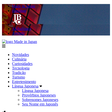
Made in Japan
Hashitag
AkibaSpace
Agenda
Made in Japan
menu
Novidades
Culinária
Curiosidades
Tecnologia
Tradição
Turismo
Entretenimento
Língua Japonesa
Língua Japonesa
Provérbios Japoneses
Sobrenomes Japoneses
Seu Nome em Japonês