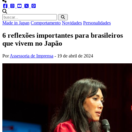
menu redes social
facebook
instagram
youtube
twitter
pinterest
abrir busca no site
Made in Japan
Comportamento
Novidades
Personalidades
6 reflexões importantes para brasileiros
que vivem no Japão
Por
Assessoria de Imprensa
-
19 de abril de 2024