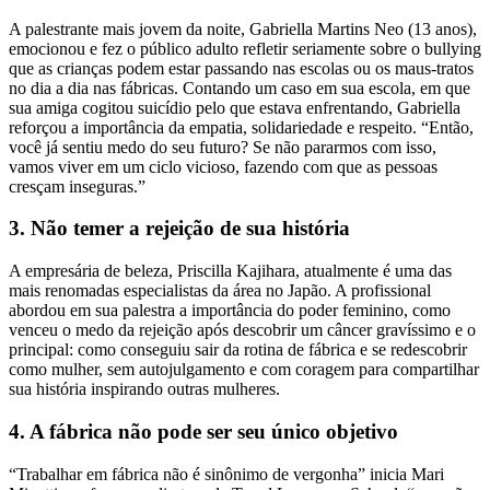
A palestrante mais jovem da noite, Gabriella Martins Neo (13 anos),
emocionou e fez o público adulto refletir seriamente sobre o bullying
que as crianças podem estar passando nas escolas ou os maus-tratos
no dia a dia nas fábricas. Contando um caso em sua escola, em que
sua amiga cogitou suicídio pelo que estava enfrentando, Gabriella
reforçou a importância da empatia, solidariedade e respeito. “Então,
você já sentiu medo do seu futuro? Se não pararmos com isso,
vamos viver em um ciclo vicioso, fazendo com que as pessoas
cresçam inseguras.”
3. Não temer a rejeição de sua história
A empresária de beleza, Priscilla Kajihara, atualmente é uma das
mais renomadas especialistas da área no Japão. A profissional
abordou em sua palestra a importância do poder feminino, como
venceu o medo da rejeição após descobrir um câncer gravíssimo e o
principal: como conseguiu sair da rotina de fábrica e se redescobrir
como mulher, sem autojulgamento e com coragem para compartilhar
sua história inspirando outras mulheres.
4. A fábrica não pode ser seu único objetivo
“Trabalhar em fábrica não é sinônimo de vergonha” inicia Mari