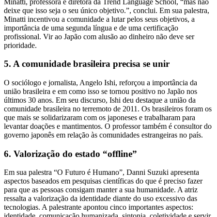
Minatti, professora e diretora da Trend Language School, “mas não
deixe que isso seja o seu único objetivo.”, conclui. Em sua palestra,
Minatti incentivou a comunidade a lutar pelos seus objetivos, a
importância de uma segunda língua e de uma certificação
profissional. Vir ao Japão com alusão ao dinheiro não deve ser
prioridade.
5. A comunidade brasileira precisa se unir
O sociólogo e jornalista, Angelo Ishi, reforçou a importância da
união brasileira e em como isso se tornou positivo no Japão nos
últimos 30 anos. Em seu discurso, Ishi deu destaque a união da
comunidade brasileira no terremoto de 2011. Os brasileiros foram os
que mais se solidarizaram com os japoneses e trabalharam para
levantar doações e mantimentos. O professor também é consultor do
governo japonês em relação às comunidades estrangeiras no país.
6. Valorização do estado “offline”
Em sua palestra “O Futuro é Humano”, Danni Suzuki apresenta
aspectos baseados em pesquisas científicas do que é preciso fazer
para que as pessoas consigam manter a sua humanidade. A atriz
ressalta a valorização da identidade diante do uso excessivo das
tecnologias. A palestrante apontou cinco importantes aspectos:
identidade, comunicação humanizada, sintonia, coletividade e servir.