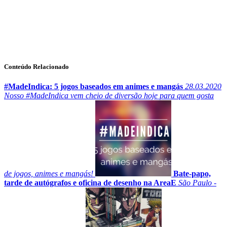
Conteúdo Relacionado
#MadeIndica: 5 jogos baseados em animes e mangás
28.03.2020
Nosso #MadeIndica vem cheio de diversão hoje para quem gosta
de jogos, animes e mangás!
Bate-papo,
tarde de autógrafos e oficina de desenho na AreaE
São Paulo -