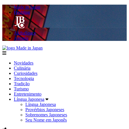
Made in Japan
Hashitag
AkibaSpace
Agenda
Made in Japan
menu
Novidades
Culinária
Curiosidades
Tecnologia
Tradição
Turismo
Entretenimento
Língua Japonesa
Língua Japonesa
Provérbios Japoneses
Sobrenomes Japoneses
Seu Nome em Japonês