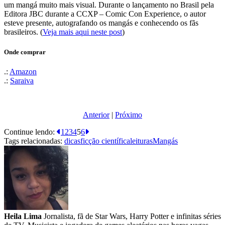
um mangá muito mais visual. Durante o lançamento no Brasil pela
Editora JBC durante a CCXP – Comic Con Experience, o autor
esteve presente, autografando os mangás e conhecendo os fãs
brasileiros. (
Veja mais aqui neste post
)
Onde comprar
.:
Amazon
.:
Saraiva
Anterior
|
Próximo
Continue lendo:
1
2
3
4
5
6
Tags relacionadas:
dicas
ficção científica
leituras
Mangás
Heila Lima
Jornalista, fã de Star Wars, Harry Potter e infinitas séries