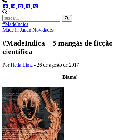
menu redes social
facebook
instagram
youtube
twitter
pinterest
abrir busca no site
#MadeIndica
Made in Japan
Novidades
#MadeIndica – 5 mangás de ficção
científica
Por
Heila Lima
-
26 de agosto de 2017
Blame!