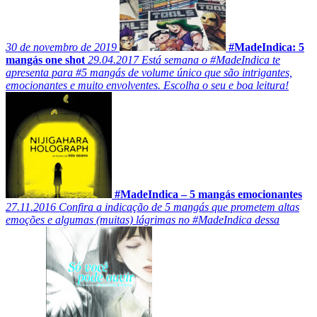
30 de novembro de 2019
#MadeIndica: 5
mangás one shot
29.04.2017
Está semana o #MadeIndica te
apresenta para #5 mangás de volume único que são intrigantes,
emocionantes e muito envolventes. Escolha o seu e boa leitura!
#MadeIndica – 5 mangás emocionantes
27.11.2016
Confira a indicação de 5 mangás que prometem altas
emoções e algumas (muitas) lágrimas no #MadeIndica dessa