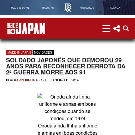
MADE IN JAPAN
HASHITAG
AKIBASPACE
AGENDA
menu
menu red
abri
Made in Japan
MADE IN JAPAN
NOVIDADES
SOLDADO JAPONÊS QUE DEMOROU 29
ANOS PARA RECONHECER DERROTA DA
2ª GUERRA MORRE AOS 91
POR
KARIN KIMURA
-
17 DE JANEIRO DE 2014
Onoda ainda tinha uniforme
e armas em boas condições