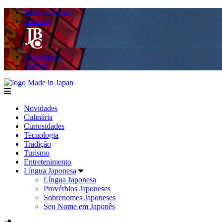
Made in Japan
Hashitag
AkibaSpace
Agenda
Made in Japan
menu
Novidades
Culinária
Curiosidades
Tecnologia
Tradição
Turismo
Entretenimento
Língua Japonesa
Língua Japonesa
Provérbios Japoneses
Sobrenomes Japoneses
Seu Nome em Japonês