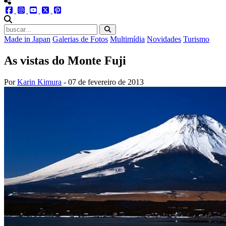
menu redes social
facebook
instagram
youtube
twitter
pinterest
abrir busca no site
Made in Japan
Galerias de Fotos
Multimídia
Novidades
Turismo
As vistas do Monte Fuji
Por
Karin Kimura
-
07 de fevereiro de 2013