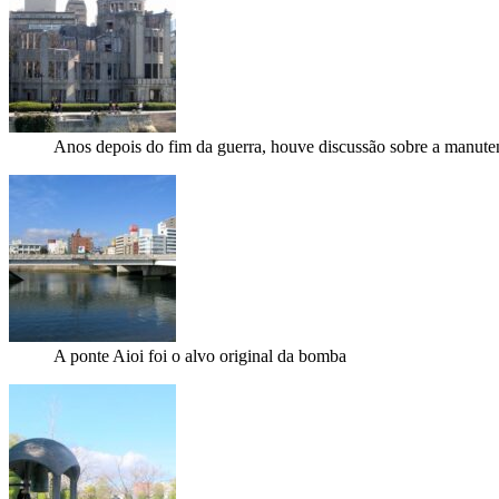
Anos depois do fim da guerra, houve discussão sobre a manuten
A ponte Aioi foi o alvo original da bomba