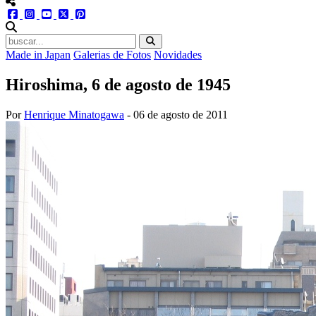
menu redes social
facebook
instagram
youtube
twitter
pinterest
abrir busca no site
Made in Japan
Galerias de Fotos
Novidades
Hiroshima, 6 de agosto de 1945
Por
Henrique Minatogawa
-
06 de agosto de 2011