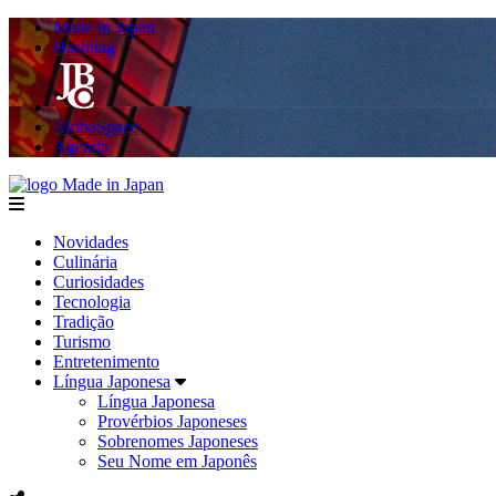
Made in Japan
Hashitag
AkibaSpace
Agenda
Made in Japan
menu
Novidades
Culinária
Curiosidades
Tecnologia
Tradição
Turismo
Entretenimento
Língua Japonesa
Língua Japonesa
Provérbios Japoneses
Sobrenomes Japoneses
Seu Nome em Japonês