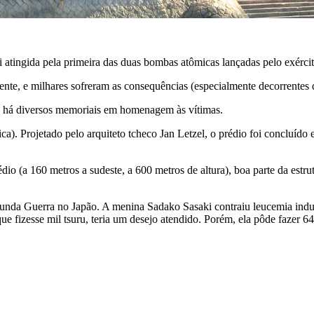
i atingida pela primeira das duas bombas atômicas lançadas pelo exér
te, e milhares sofreram as consequências (especialmente decorrentes d
a, há diversos memoriais em homenagem às vítimas.
 Projetado pelo arquiteto tcheco Jan Letzel, o prédio foi concluído 
(a 160 metros a sudeste, a 600 metros de altura), boa parte da estrutu
nda Guerra no Japão. A menina Sadako Sasaki contraiu leucemia induzi
ue fizesse mil tsuru, teria um desejo atendido. Porém, ela pôde fazer 64