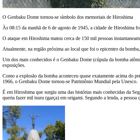
O Genbaku Dome tornou-se símbolo dos memoriais de Hiroshima
Às 08:15 da manhã de 6 de agosto de 1945, a cidade de Hiroshima fo
O ataque em Hiroshima matou cerca de 150 mil pessoas instantaneamen
Atualmente, na região próxima ao local que foi o epicentro da bomb
Um dos mais conhecidos é o Genbaku Dome (cúpula da bomba atômica).
exposições.
Como a explosão da bomba aconteceu quase exatamente acima do prédio 
1966, o Genbaku Dome tornou-se Patrimônio Mundial pela Unesco.
É em Hiroshima que surgiu uma das histórias mais conhecidas da Segu
queria fazer mil tsuru (garça) em origami. Segundo a lenda, a pessoa q