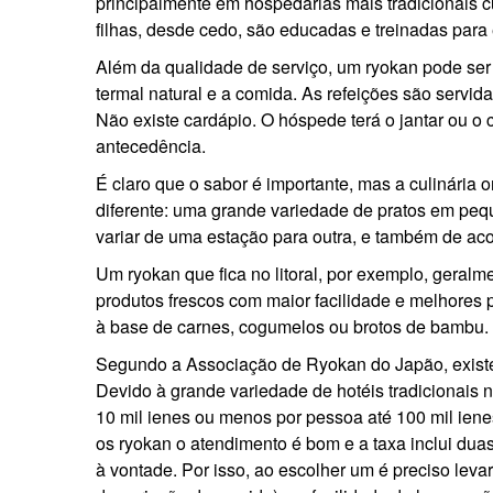
principalmente em hospedarias mais tradicionais 
filhas, desde cedo, são educadas e treinadas para 
Além da qualidade de serviço, um ryokan pode se
termal natural e a comida. As refeições são servid
Não existe cardápio. O hóspede terá o jantar ou o
antecedência.
É claro que o sabor é importante, mas a culinária o
diferente: uma grande variedade de pratos em peq
variar de uma estação para outra, e também de ac
Um ryokan que fica no litoral, por exemplo, geralm
produtos frescos com maior facilidade e melhores
à base de carnes, cogumelos ou brotos de bambu.
Segundo a Associação de Ryokan do Japão, existe
Devido à grande variedade de hotéis tradicionais
10 mil ienes ou menos por pessoa até 100 mil ien
os ryokan o atendimento é bom e a taxa inclui duas
à vontade. Por isso, ao escolher um é preciso levar