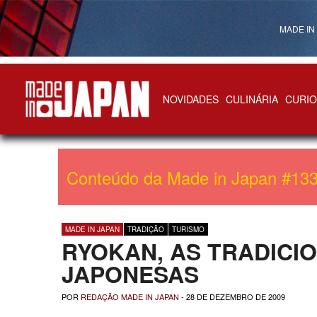
MADE IN
NOVIDADES
CULINÁRIA
CURIO
Made in Japan
Conteúdo da
Made in Japan #13
MADE IN JAPAN
TRADIÇÃO
TURISMO
RYOKAN, AS TRADICI
JAPONESAS
POR
REDAÇÃO MADE IN JAPAN
-
28 DE DEZEMBRO DE 2009