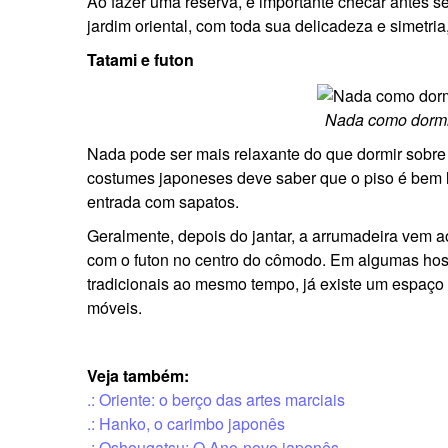
Ao fazer uma reserva, é importante checar antes se
jardim oriental, com toda sua delicadeza e simetri
Tatami e futon
Nada como dormi
Nada pode ser mais relaxante do que dormir sobre
costumes japoneses deve saber que o piso é bem li
entrada com sapatos.
Geralmente, depois do jantar, a arrumadeira vem ao
com o futon no centro do cômodo. Em algumas ho
tradicionais ao mesmo tempo, já existe um espaço 
móveis.
Veja também:
.: Oriente: o berço das artes marciais
.: Hanko, o carimbo japonês
.: Oshougatsu: O Ano-novo japonês