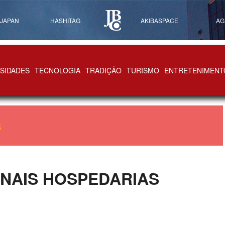
 JAPAN
HASHITAG
AKIBASPACE
AG
SIDADES
TECNOLOGIA
TRADIÇÃO
TURISMO
ENTRETENIMENT
3
ONAIS HOSPEDARIAS