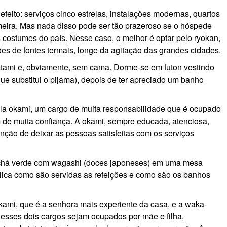
efeito: serviços cinco estrelas, instalações modernas, quartos
meira. Mas nada disso pode ser tão prazeroso se o hóspede
os costumes do país. Nesse caso, o melhor é optar pelo ryokan,
es de fontes termais, longe da agitação das grandes cidades.
tatami e, obviamente, sem cama. Dorme-se em futon vestindo
que substitui o pijama), depois de ter apreciado um banho
la okami, um cargo de muita responsabilidade que é ocupado
 de muita confiança. A okami, sempre educada, atenciosa,
ção de deixar as pessoas satisfeitas com os serviços
o chá verde com wagashi (doces japoneses) em uma mesa
plica como são servidas as refeições e como são os banhos
kami, que é a senhora mais experiente da casa, e a waka-
 esses dois cargos sejam ocupados por mãe e filha,