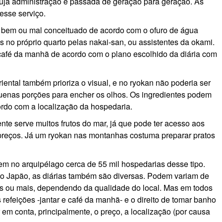
cuja administração é passada de geração para geração. As
esse serviço.
r bem ou mal conceituado de acordo com o ofuro de água
as no próprio quarto pelas nakai-san, ou assistentes da okami.
 café da manhã de acordo com o plano escolhido da diária com
riental também prioriza o visual, e no ryokan não poderia ser
uenas porções para encher os olhos. Os ingredientes podem
ordo com a localização da hospedaria.
ente serve muitos frutos do mar, já que pode ter acesso aos
 preços. Já um ryokan nas montanhas costuma preparar pratos
m no arquipélago cerca de 55 mil hospedarias desse tipo.
 no Japão, as diárias também são diversas. Podem variam de
es ou mais, dependendo da qualidade do local. Mas em todos
 refeições -jantar e café da manhã- e o direito de tomar banho
 em conta, principalmente, o preço, a localização (por causa