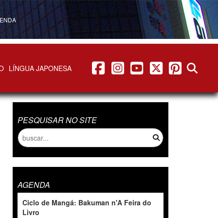
ENDA
facebook
instagram
youtube
twitter
pinterest
abrir b
O
LÍNGUA JAPONESA
PESQUISAR NO SITE
AGENDA
Ciclo de Mangá: Bakuman n'A Feira do
Livro