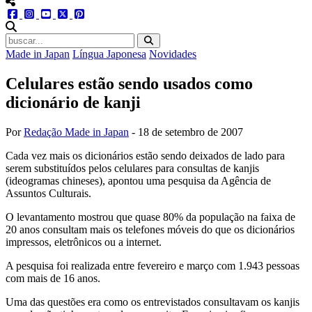
menu redes social
facebook
instagram
youtube
twitter
pinterest
abrir busca no site
Made in Japan
Língua Japonesa
Novidades
Celulares estão sendo usados como
dicionário de kanji
Por
Redação Made in Japan
-
18 de setembro de 2007
Cada vez mais os dicionários estão sendo deixados de lado para
serem substituídos pelos celulares para consultas de kanjis
(ideogramas chineses), apontou uma pesquisa da Agência de
Assuntos Culturais.
O levantamento mostrou que quase 80% da população na faixa de
20 anos consultam mais os telefones móveis do que os dicionários
impressos, eletrônicos ou a internet.
A pesquisa foi realizada entre fevereiro e março com 1.943 pessoas
com mais de 16 anos.
Uma das questões era como os entrevistados consultavam os kanjis