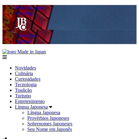
Made in Japan
Hashitag
AkibaSpace
Agenda
Made in Japan
menu
Novidades
Culinária
Curiosidades
Tecnologia
Tradição
Turismo
Entretenimento
Língua Japonesa
Língua Japonesa
Provérbios Japoneses
Sobrenomes Japoneses
Seu Nome em Japonês