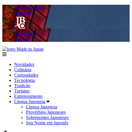
Made in Japan
Hashitag
AkibaSpace
Agenda
Made in Japan
menu
Novidades
Culinária
Curiosidades
Tecnologia
Tradição
Turismo
Entretenimento
Língua Japonesa
Língua Japonesa
Provérbios Japoneses
Sobrenomes Japoneses
Seu Nome em Japonês