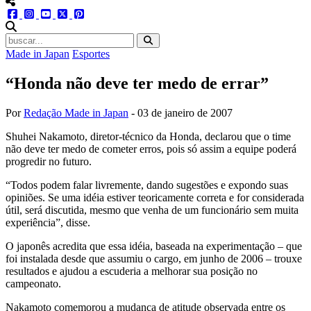
menu redes social
facebook
instagram
youtube
twitter
pinterest
abrir busca no site
Made in Japan
Esportes
“Honda não deve ter medo de errar”
Por
Redação Made in Japan
-
03 de janeiro de 2007
Shuhei Nakamoto, diretor-técnico da Honda, declarou que o time
não deve ter medo de cometer erros, pois só assim a equipe poderá
progredir no futuro.
“Todos podem falar livremente, dando sugestões e expondo suas
opiniões. Se uma idéia estiver teoricamente correta e for considerada
útil, será discutida, mesmo que venha de um funcionário sem muita
experiência”, disse.
O japonês acredita que essa idéia, baseada na experimentação – que
foi instalada desde que assumiu o cargo, em junho de 2006 – trouxe
resultados e ajudou a escuderia a melhorar sua posição no
campeonato.
Nakamoto comemorou a mudança de atitude observada entre os