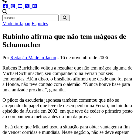
menu redes social
facebook
instagram
youtube
twitter
pinterest
abrir busca no site
Made in Japan
Esportes
Rubinho afirma que não tem mágoas de
Schumacher
Por
Redação Made in Japan
-
16 de novembro de 2006
Rubens Barrichello voltou a ressaltar que não tem mágoa alguma de
Michael Schumacher, seu companheiro na Ferrari por seis
temporadas. Além disso, o brasileiro afirmou que desde que foi para
a Honda, não teve contato com o alemão. “Nunca houve base para
uma amizade próxima”, garantiu.
O piloto da escuderia japonesa também comentou que não se
arrepende do papel que teve de desempenhar na Ferrari, incluindo o
episódio da Áustria em 2002, em que teve de ceder o primeiro posto
ao companheiro metros antes do fim da prova.
“Está claro que Michael usou a situação para obter vantagem a fim
de vencer corridas e mundiais. Neste negócio, não se deve esperar