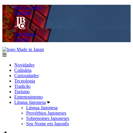
Made in Japan
Hashitag
AkibaSpace
Agenda
Made in Japan
menu
Novidades
Culinária
Curiosidades
Tecnologia
Tradição
Turismo
Entretenimento
Língua Japonesa
Língua Japonesa
Provérbios Japoneses
Sobrenomes Japoneses
Seu Nome em Japonês