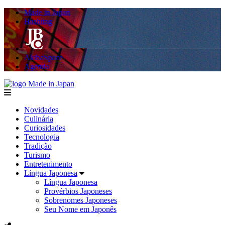
Made in Japan
Hashitag
AkibaSpace
Agenda
Made in Japan
menu
Novidades
Culinária
Curiosidades
Tecnologia
Tradição
Turismo
Entretenimento
Língua Japonesa
Língua Japonesa
Provérbios Japoneses
Sobrenomes Japoneses
Seu Nome em Japonês