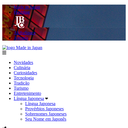
Made in Japan
Hashitag
AkibaSpace
Agenda
Made in Japan
menu
Novidades
Culinária
Curiosidades
Tecnologia
Tradição
Turismo
Entretenimento
Língua Japonesa
Língua Japonesa
Provérbios Japoneses
Sobrenomes Japoneses
Seu Nome em Japonês