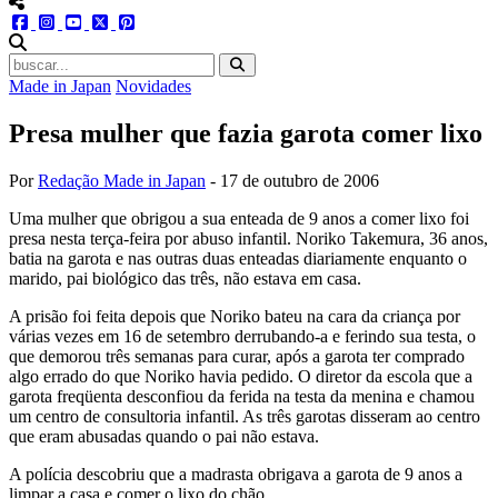
menu redes social
facebook
instagram
youtube
twitter
pinterest
abrir busca no site
Made in Japan
Novidades
Presa mulher que fazia garota comer lixo
Por
Redação Made in Japan
-
17 de outubro de 2006
Uma mulher que obrigou a sua enteada de 9 anos a comer lixo foi
presa nesta terça-feira por abuso infantil. Noriko Takemura, 36 anos,
batia na garota e nas outras duas enteadas diariamente enquanto o
marido, pai biológico das três, não estava em casa.
A prisão foi feita depois que Noriko bateu na cara da criança por
várias vezes em 16 de setembro derrubando-a e ferindo sua testa, o
que demorou três semanas para curar, após a garota ter comprado
algo errado do que Noriko havia pedido. O diretor da escola que a
garota freqüenta desconfiou da ferida na testa da menina e chamou
um centro de consultoria infantil. As três garotas disseram ao centro
que eram abusadas quando o pai não estava.
A polícia descobriu que a madrasta obrigava a garota de 9 anos a
limpar a casa e comer o lixo do chão.