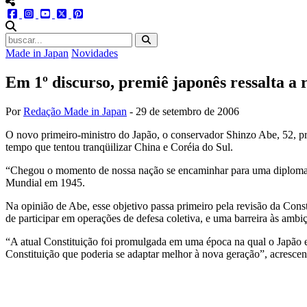
menu redes social
facebook
instagram
youtube
twitter
pinterest
abrir busca no site
Made in Japan
Novidades
Em 1º discurso, premiê japonês ressalta a 
Por
Redação Made in Japan
-
29 de setembro de 2006
O novo primeiro-ministro do Japão, o conservador Shinzo Abe, 52, pro
tempo que tentou tranqüilizar China e Coréia do Sul.
“Chegou o momento de nossa nação se encaminhar para uma diplomaci
Mundial em 1945.
Na opinião de Abe, esse objetivo passa primeiro pela revisão da Cons
de participar em operações de defesa coletiva, e uma barreira às ambi
“A atual Constituição foi promulgada em uma época na qual o Japão 
Constituição que poderia se adaptar melhor à nova geração”, acrescen