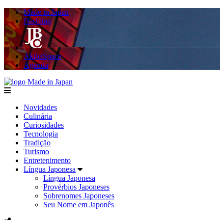
Made in Japan
Hashitag
AkibaSpace
Agenda
Made in Japan
menu
Novidades
Culinária
Curiosidades
Tecnologia
Tradição
Turismo
Entretenimento
Língua Japonesa
Língua Japonesa
Provérbios Japoneses
Sobrenomes Japoneses
Seu Nome em Japonês