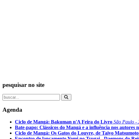
pesquisar no site
Agenda
Ciclo de Mangá: Bakuman n'A Feira do Livro
São Paulo - 
Bate-papo: Clássicos do Mangá e a influência nos autores n
Ciclo de Mangá: Os Gatos do Louvre, de Taiyo Matsumoto
Encontro de lançamento Yomi no Tsugai - Daemons do Re