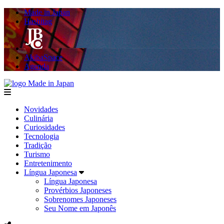
Made in Japan
Hashitag
AkibaSpace
Agenda
Made in Japan
menu
Novidades
Culinária
Curiosidades
Tecnologia
Tradição
Turismo
Entretenimento
Língua Japonesa
Língua Japonesa
Provérbios Japoneses
Sobrenomes Japoneses
Seu Nome em Japonês