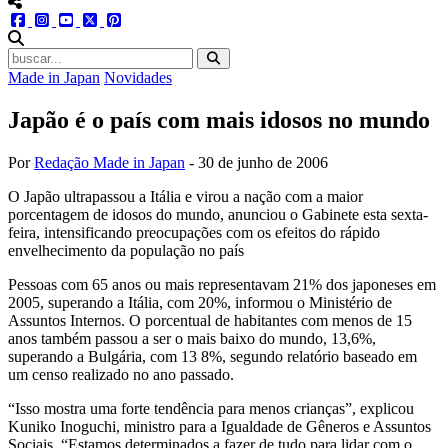
menu redes social
facebook
instagram
youtube
twitter
pinterest
abrir busca no site
Made in Japan
Novidades
Japão é o país com mais idosos no mundo
Por
Redação Made in Japan
-
30 de junho de 2006
O Japão ultrapassou a Itália e virou a nação com a maior
porcentagem de idosos do mundo, anunciou o Gabinete esta sexta-
feira, intensificando preocupações com os efeitos do rápido
envelhecimento da população no país
Pessoas com 65 anos ou mais representavam 21% dos japoneses em
2005, superando a Itália, com 20%, informou o Ministério de
Assuntos Internos. O porcentual de habitantes com menos de 15
anos também passou a ser o mais baixo do mundo, 13,6%,
superando a Bulgária, com 13 8%, segundo relatório baseado em
um censo realizado no ano passado.
“Isso mostra uma forte tendência para menos crianças”, explicou
Kuniko Inoguchi, ministro para a Igualdade de Gêneros e Assuntos
Sociais. “Estamos determinados a fazer de tudo para lidar com o