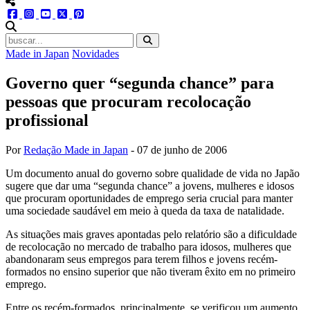
menu redes social
facebook
instagram
youtube
twitter
pinterest
abrir busca no site
Made in Japan
Novidades
Governo quer “segunda chance” para
pessoas que procuram recolocação
profissional
Por
Redação Made in Japan
-
07 de junho de 2006
Um documento anual do governo sobre qualidade de vida no Japão
sugere que dar uma “segunda chance” a jovens, mulheres e idosos
que procuram oportunidades de emprego seria crucial para manter
uma sociedade saudável em meio à queda da taxa de natalidade.
As situações mais graves apontadas pelo relatório são a dificuldade
de recolocação no mercado de trabalho para idosos, mulheres que
abandonaram seus empregos para terem filhos e jovens recém-
formados no ensino superior que não tiveram êxito em no primeiro
emprego.
Entre os recém-formados, principalmente, se verificou um aumento