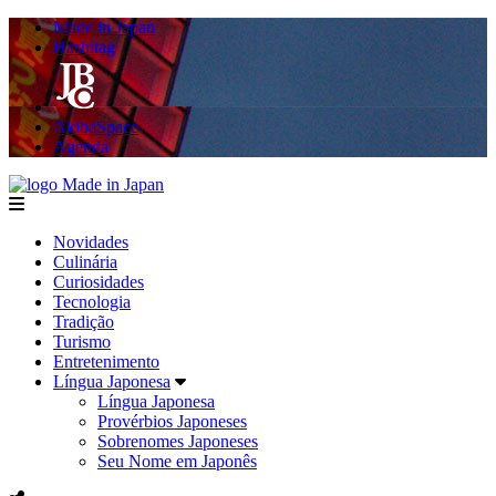
Made in Japan
Hashitag
AkibaSpace
Agenda
Made in Japan
menu
Novidades
Culinária
Curiosidades
Tecnologia
Tradição
Turismo
Entretenimento
Língua Japonesa
Língua Japonesa
Provérbios Japoneses
Sobrenomes Japoneses
Seu Nome em Japonês