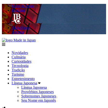
Made in Japan
Hashitag
AkibaSpace
Agenda
Made in Japan
menu
Novidades
Culinária
Curiosidades
Tecnologia
Tradição
Turismo
Entretenimento
Língua Japonesa
Língua Japonesa
Provérbios Japoneses
Sobrenomes Japoneses
Seu Nome em Japonês