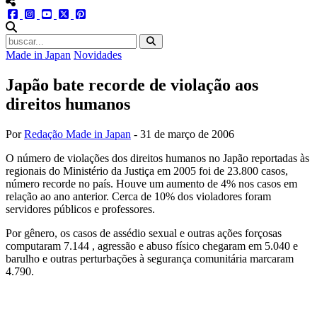
menu redes social
facebook
instagram
youtube
twitter
pinterest
abrir busca no site
Made in Japan
Novidades
Japão bate recorde de violação aos
direitos humanos
Por
Redação Made in Japan
-
31 de março de 2006
O número de violações dos direitos humanos no Japão reportadas às
regionais do Ministério da Justiça em 2005 foi de 23.800 casos,
número recorde no país. Houve um aumento de 4% nos casos em
relação ao ano anterior. Cerca de 10% dos violadores foram
servidores públicos e professores.
Por gênero, os casos de assédio sexual e outras ações forçosas
computaram 7.144 , agressão e abuso físico chegaram em 5.040 e
barulho e outras perturbações à segurança comunitária marcaram
4.790.